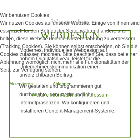
Wir benutzen Cookies
Wir machen
Wir nutzen Cookies auf unserer Website. Einige von ihnen sind
essenziell für den Betrieb der Seite, während andere uns
WEBDESIGN
helfen, diese Website und die Nutzererfahrung zu verbessern
(Tracking Cookies). Sie können selbst entscheiden, ob Sie die
Modernes, individuelles Webdesign auf
Cookies zulassen möchten. Bitte beachten Sie, dass bei einer
hohem Qualitätsniveau leistet für die
Ablehnung womöglich nicht mehr alle Funktionalitäten der
Unternehmenskommunikation einen
Seite zur Verfügung stehen.
unverzichtbaren Beitrag.
Akzeptieren
Ablehnen
Wir gestalten und programmieren gut
durchdachte, benutzerfreundliche
Weitere Informationen
|
Impressum
Internetpräsenzen. Wir konfigurieren und
installieren Content-Management-Systeme.